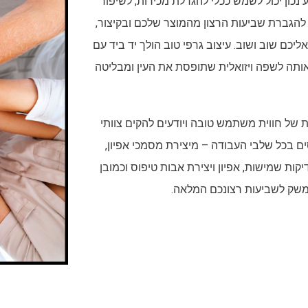
UX/U המתבצע נכון יכול לשמש ככלי להגדלת מכירות, לשיפור
גברת שביעות הרצון מהמוצר שלכם ובקיצור,
כם שוב ושוב. עיצוב גרפי טוב הולך יד ביד עם
תה לשפה ויזואלית שתופסת את העין ומבליטה
 של חווית משתמש טובה ויודעים להקים צוותי
ים ומנוסים בכל שלבי העבודה – מיצירת מסמכי אפיון,
ת שמישות, אפיון ויצירת אבות טיפוס וכמובן
משק לשביעות רצונכם המלאה.