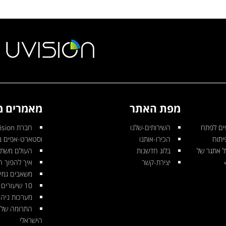
מפת האתר
מאמרים מ
ים לפתח
השירותים-שלנו
יתוח
הכירו-אותנו
וסטארט-אפים 
ל אתגר של
בלוג חדשנות
העולם משתנה
יצירת-קשר
איך להפוך ח
משאבים גמי
10 שיעורים שכל סטארט-אפיסט לומד
מערכות ניהו
התרומה של 
הישראלי