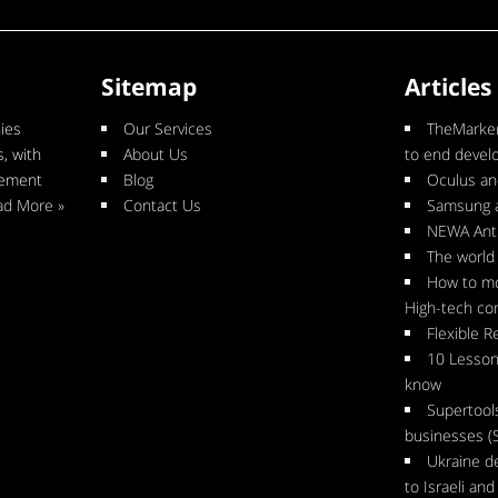
Sitemap
Articles
ies
Our Services
TheMarker
, with
About Us
to end deve
gement
Blog
Oculus an
ad More »
Contact Us
Samsung 
NEWA Anti
The world 
How to mo
High-tech c
Flexible R
10 Lesson
know
Supertool
businesses (
Ukraine d
to Israeli an