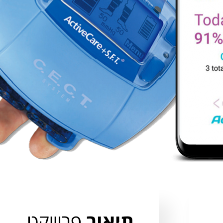
תיאור
פרוייקט