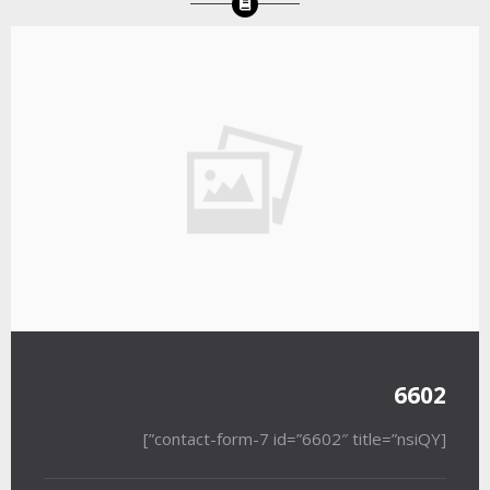
6602
[contact-form-7 id=”6602″ title=”nsiQY”]