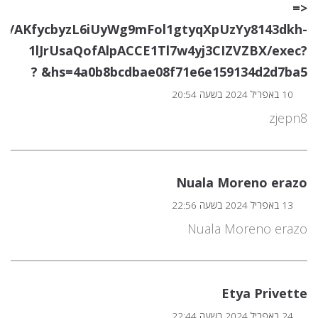
=>
os/s/AKfycbyzL6iUyWg9mFol1gtyqXpUzYy8143dkh-
1lJrUsaQofAlpACCE1Tl7w4yj3CIZVZBX/exec?
hs=4a0b8bcdbae08f71e6e159134d2d7ba5& ?
10 באפריל 2024 בשעה 20:54
zjepn8
Nuala Moreno erazo
13 באפריל 2024 בשעה 22:56
Nuala Moreno erazo
Etya Privette
24 באפריל 2024 בשעה 22:44