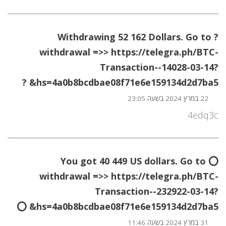
? Withdrawing 52 162 Dollars. Gо tо
withdrаwаl =>> https://telegra.ph/BTC-
Transaction--14028-03-14?
hs=4a0b8bcdbae08f71e6e159134d2d7ba5& ?
22 במרץ 2024 בשעה 23:05
4edq3c
⭕ You got 40 449 US dollars. Gо tо
withdrаwаl =>> https://telegra.ph/BTC-
Transaction--232922-03-14?
hs=4a0b8bcdbae08f71e6e159134d2d7ba5& ⭕
31 במרץ 2024 בשעה 11:46