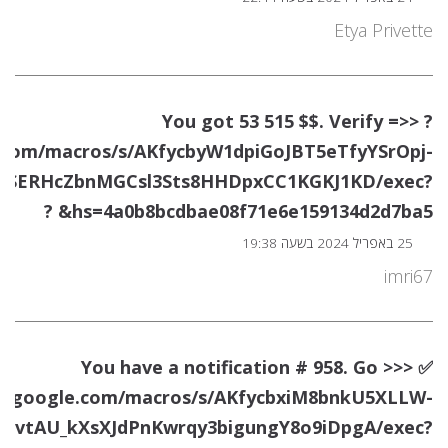
Etya Privette
? You got 53 515 $$. Verify =>>
le.com/macros/s/AKfycbyW1dpiGoJBT5eTfyYSrOpj-
YSERHcZbnMGCsl3Sts8HHDpxCC1KGKJ1KD/exec?
hs=4a0b8bcdbae08f71e6e159134d2d7ba5& ?
25 באפריל 2024 בשעה 19:38
imri67
✅ You have a notification # 958. Go >>>
ipt.google.com/macros/s/AKfycbxiM8bnkU5XLLW-
ufkvtAU_kXsXJdPnKwrqy3bigungY8o9iDpgA/exec?